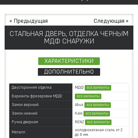
« Предыдущая
Следующая »
СТАЛЬНАЯ ДВЕРЬ, ОТДЕЛКА ЧЕРНЫМ
МДФ СНАРУЖИ
ХАРАКТЕРИСТИКИ
ДОПОЛНИТЕЛЬНО
МДФ
Двусторонняя отделка:
ВСЕ ВАРИАНТЫ
Варианты фрезеровки МДФ:
ВСЕ ВАРИАНТЫ
Abus
Замок верхний:
ВСЕ ВАРИАНТЫ
Kale
Замок нижний:
ВСЕ ВАРИАНТЫ
RENZ
Ручка дверная:
ВСЕ ВАРИАНТЫ
холоднокатаная сталь от 2
Металл:
до 6 мм.