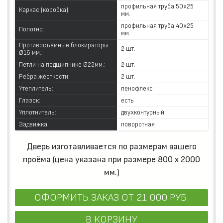
профильная труба 50х25
Каркас (коробка):
мм.
профильная труба 40х25
Полотно:
мм.
Противосъёмные блокираторы
2 шт.
Ø16 мм.:
Петли на подшипнике Ø22мм.:
2 шт.
Ребра жёсткости:
2 шт.
Утеплитель:
пенофлекс
Глазок:
есть
Уплотнитель:
двухконтурный
Задвижка:
поворотная
Дверь изготавливается по размерам вашего
проёма (цена указана при размере 800 х 2000
мм.)
ОФОРМИТЬ ЗАКАЗ
ОТ 21 000 РУБ.
В КОРЗИНУ