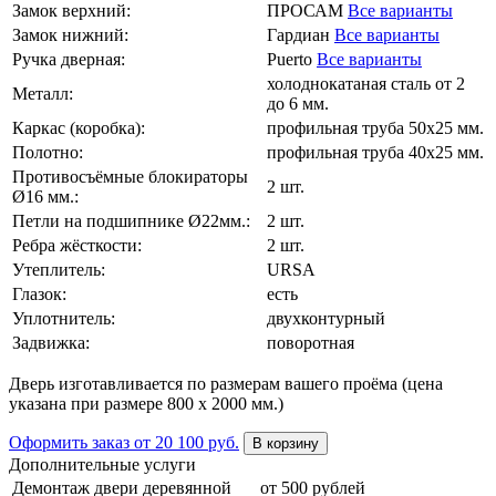
Замок верхний:
ПРОСАМ
Все варианты
Замок нижний:
Гардиан
Все варианты
Ручка дверная:
Puerto
Все варианты
холоднокатаная сталь от 2
Металл:
до 6 мм.
Каркас (коробка):
профильная труба 50х25 мм.
Полотно:
профильная труба 40х25 мм.
Противосъёмные блокираторы
2 шт.
Ø16 мм.:
Петли на подшипнике Ø22мм.:
2 шт.
Ребра жёсткости:
2 шт.
Утеплитель:
URSA
Глазок:
есть
Уплотнитель:
двухконтурный
Задвижка:
поворотная
Дверь изготавливается по размерам вашего проёма (цена
указана при размере 800 х 2000 мм.)
Оформить заказ
от 20 100 руб.
В корзину
Дополнительные услуги
Демонтаж двери деревянной
от 500 рублей