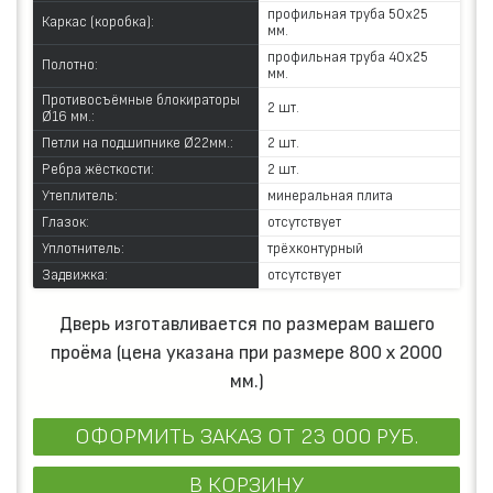
профильная труба 50х25
Каркас (коробка):
мм.
профильная труба 40х25
Полотно:
мм.
Противосъёмные блокираторы
2 шт.
Ø16 мм.:
Петли на подшипнике Ø22мм.:
2 шт.
Ребра жёсткости:
2 шт.
Утеплитель:
минеральная плита
Глазок:
отсутствует
Уплотнитель:
трёхконтурный
Задвижка:
отсутствует
Дверь изготавливается по размерам вашего
проёма (цена указана при размере 800 х 2000
мм.)
ОФОРМИТЬ ЗАКАЗ
ОТ 23 000 РУБ.
В КОРЗИНУ