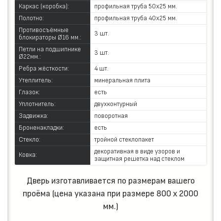
Каркас (коробка):
профильная труба 50х25 мм.
Полотно:
профильная труба 40х25 мм.
Противосъёмные
3 шт.
блокираторы Ø16 мм.:
Петли на подшипнике
3 шт.
Ø22мм.:
Ребра жёсткости:
4 шт.
Утеплитель:
минеральная плита
Глазок:
есть
Уплотнитель:
двухконтурный
Задвижка:
поворотная
Броненакладки:
есть
Стекло:
тройной стеклопакет
декоративная в виде узоров и
Ковка:
защитная решетка над стеклом
Дверь изготавливается по размерам вашего
проёма (цена указана при размере 800 х 2000
мм.)