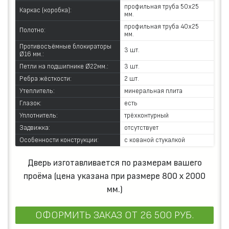
профильная труба 50х25
Каркас (коробка):
мм.
профильная труба 40х25
Полотно:
мм.
Противосъёмные блокираторы
3 шт.
Ø16 мм.:
Петли на подшипнике Ø22мм.:
3 шт.
Ребра жёсткости:
2 шт.
Утеплитель:
минеральная плита
Глазок:
есть
Уплотнитель:
трёхконтурный
Задвижка:
отсутствует
Особенности конструкции:
с кованой стукалкой
Дверь изготавливается по размерам вашего
проёма (цена указана при размере 800 х 2000
мм.)
ОФОРМИТЬ ЗАКАЗ
ОТ 26 500 РУБ.