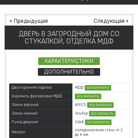
« Предыдущая
Следующая »
ДВЕРЬ В ЗАГОРОДНЫЙ ДОМ СО
СТУКАЛКОЙ, ОТДЕЛКА МДФ
ХАРАКТЕРИСТИКИ
ДОПОЛНИТЕЛЬНО
МДФ
Двусторонняя отделка:
ВСЕ ВАРИАНТЫ
Варианты фрезеровки МДФ:
ВСЕ ВАРИАНТЫ
APECS
Замок верхний:
ВСЕ ВАРИАНТЫ
Эльбор
Замок нижний:
ВСЕ ВАРИАНТЫ
CdeB
Ручка дверная:
ВСЕ ВАРИАНТЫ
холоднокатаная сталь от 2
Металл:
до 6 мм.