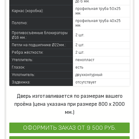
до 6 мм.
профильная труба 50х25
Каркас (коробка):
мм.
профильная труба 40х25
Полотно:
мм.
Противосъёмные блокираторы
2 шт.
Ø16 мм.:
Петли на подшипнике Ø22мм.:
2 шт.
Ребра жёсткости:
2 шт.
Утеплитель:
пенопласт
Глазок:
есть
Уплотнитель:
двухконтурный
Задвижка:
отсутствует
Дверь изготавливается по размерам вашего
проёма (цена указана при размере 800 х 2000
мм.)
ОФОРМИТЬ ЗАКАЗ
ОТ 9 500 РУБ.