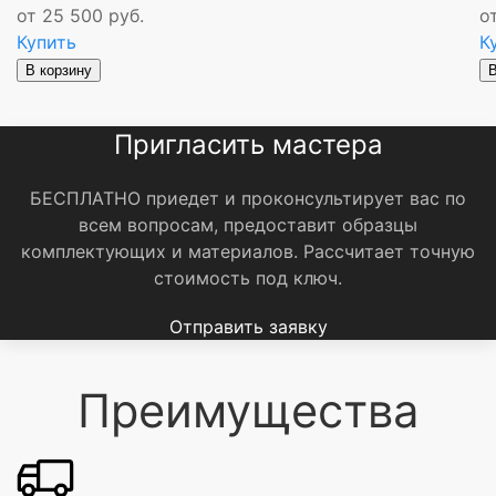
от 25 500 руб.
о
Купить
К
В корзину
В
Пригласить мастера
БЕСПЛАТНО приедет и проконсультирует вас по
всем вопросам, предоставит образцы
комплектующих и материалов.
Рассчитает точную
стоимость под ключ.
Отправить заявку
Преимущества