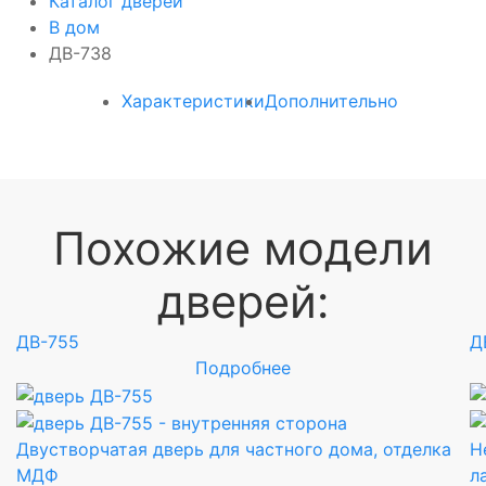
Каталог дверей
В дом
ДВ-738
Характеристики
Дополнительно
Похожие модели
дверей:
ДВ-755
Д
Подробнее
Двустворчатая дверь для частного дома, отделка
Н
МДФ
л